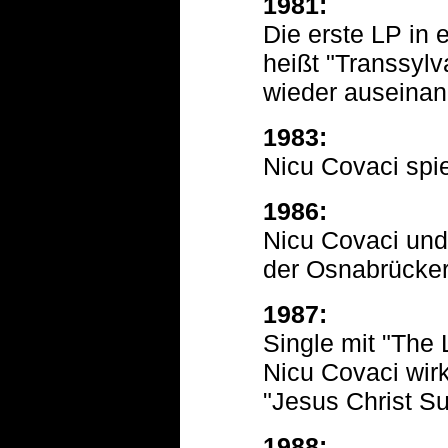
1981:
Die erste LP in 
heißt "Transsyl
wieder auseinan
1983:
Nicu Covaci spie
1986:
Nicu Covaci und
der Osnabrücker 
1987:
Single mit "The 
Nicu Covaci wir
"Jesus Christ Su
1988: