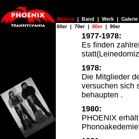
Mythos
|
Band
|
Werk
|
Galerie
60er
|
70er
|
80er
|
90er
1977-1978:
Es finden zahlr
statt(Leinedomiz
1978:
Die Mitglieder 
versuchen sich 
behaupten .
1980:
PHOENIX erhält 
Phonoakedemie